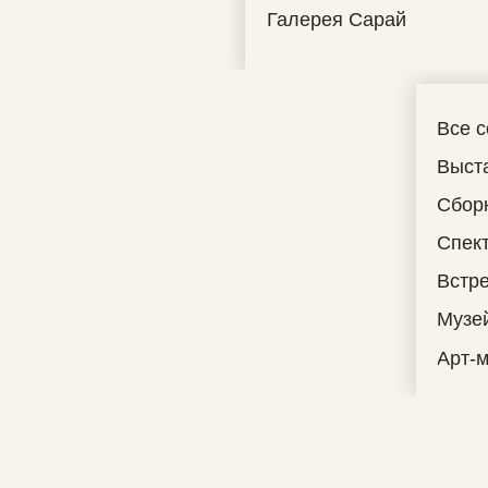
Галерея Сарай
Все 
Выст
Сбор
Спек
Встре
Музе
Арт-