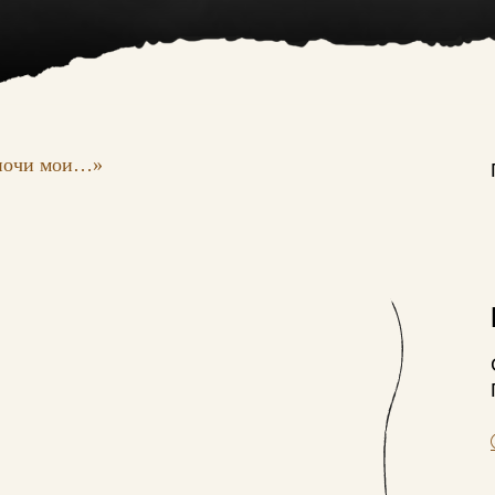
 ночи мои…»