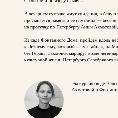
С той ночи повсюду слыву…
В вечернем сумраке ждут свидания, в белую 
просыпается память и её спутница — бессонн
на прогулку по Петербургу Анны Ахматовой,
Из сада Фонтанного Дома, пройдём вдоль наб
к Летнему саду, который «сама тайна», на 
без Героя». Закончим маршрут возле легенда
культурной жизни Петербурга Серебряного ве
Экскурсию ведёт Ольг
Ахматовой в Фонтанн