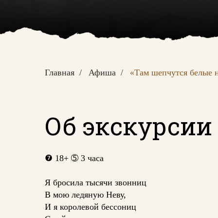
Главная
/
Афиша
/
«Там шепчутся белые
Об экскурсии
❼
18+
➄
3 часа
Я бросила тысячи звонниц
В мою ледяную Неву,
И я королевой бессониц