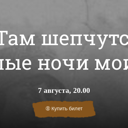
Там шепчут
лые ночи мо
7 августа, 20.00
➇
Купить билет