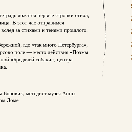
тетрадь ложатся первые строчки стиха,
ица. В этот час отправимся
 вслед за стихами и тенями прошлого.
ережной, где «так много Петербурга»,
Марсово поле — место действия «Поэмы
рной «Бродячей собаки», центра
ка.
а Боровик, методист музея Анны
ом Доме