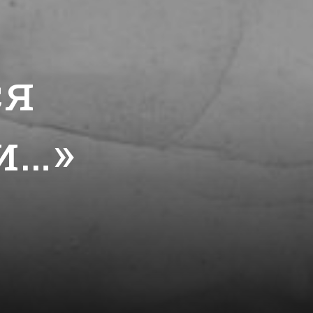
ся
и…»