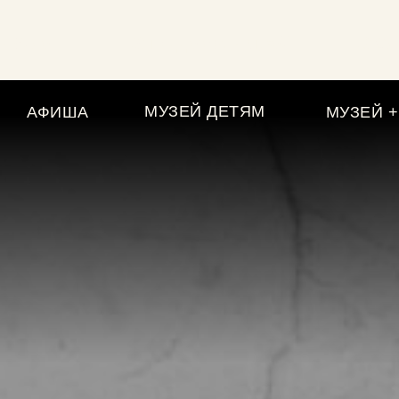
ь билет
➆
Поддержать музей
➅
Слу
МУЗЕЙ ДЕТЯМ
АФИША
МУЗЕЙ +