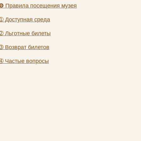
❾
Правила посещения музея
➀
Доступная среда
➁
Льготные билеты
➂
Возврат билетов
➃
Частые вопросы