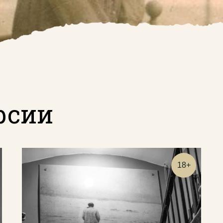
рсии
18+