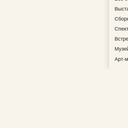
Выст
Сбор
Спек
Встре
Музе
Арт-