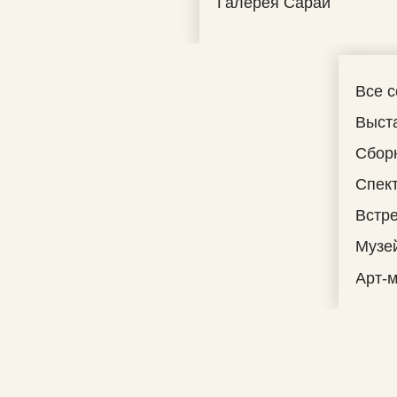
Галерея Сарай
Все 
Выст
Сбор
Спек
Встре
Музе
Арт-