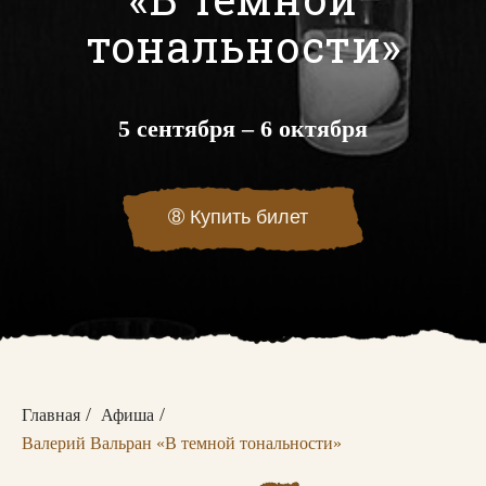
тональности»
5 сентября – 6 октября
➇
Купить билет
/
/
Главная
Афиша
Валерий Вальран «В темной тональности»