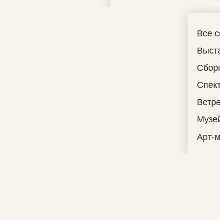
Все 
Выст
Сбор
Спек
Встре
Музе
Арт-