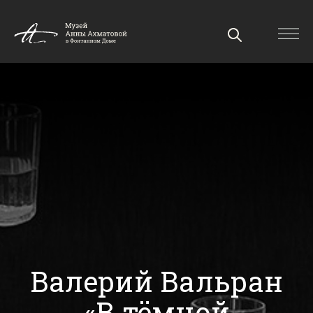
Валерий Вальран
«В тёмной