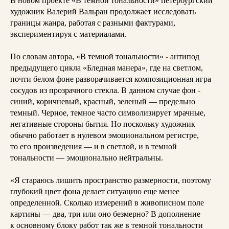
В новом проекте «В темной тональности» петербургский
художник Валерий Вальран продолжает исследовать
границы жанра, работая с разными фактурами,
экспериментируя с материалами.
По словам автора, «В темной тональности»
-
антипод
предыдущего цикла «Бледная манера», где на светлом,
почти белом фоне разворачивается композиционная игра
сосудов из прозрачного стекла. В данном случае фон
-
синий, коричневый, красный, зеленый — предельно
темный. Черное, темное часто символизирует мрачные,
негативные стороны бытия. Но поскольку художник
обычно работает в нулевом эмоциональном регистре,
то его произведения — и в светлой, и в темной
тональности — эмоционально нейтральны.
«Я стараюсь лишить пространство размерности, поэтому
глубокий цвет фона делает ситуацию еще менее
определенной. Сколько измерений в живописном поле
картины — два, три или оно безмерно? В дополнение
к основному блоку работ так же в темной тональности