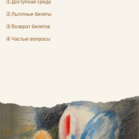
➀
Доступная среда
➁
Льготные билеты
➂
Возврат билетов
➃
Частые вопросы