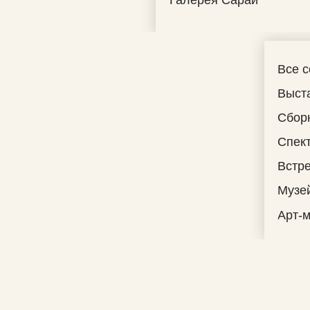
Все 
Выст
Сбор
Спек
Встре
Музе
Арт-